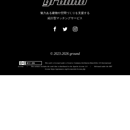
魅力ある建物や空間づくりを支援する
紹介型マッチングサービス
© 2023-2026 ground
This work is licensed under a
Creative Commons Attribution-ShareAlike 4.0 International
License
.
/
This website includes the work that is distributed in the Apache License 2.0
/
Released under the MIT
license
https://opensource.org/licenses/mit-license.php