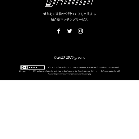
魅力ある建物や空間づくりを支援する
紹介型マッチングサービス
© 2023-2026 ground
This work is licensed under a
Creative Commons Attribution-ShareAlike 4.0 International
License
.
/
This website includes the work that is distributed in the Apache License 2.0
/
Released under the MIT
license
https://opensource.org/licenses/mit-license.php