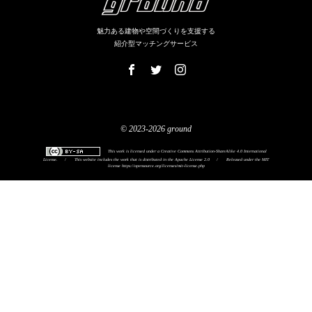
魅力ある建物や空間づくりを支援する
紹介型マッチングサービス
© 2023-2026 ground
This work is licensed under a
Creative Commons Attribution-ShareAlike 4.0 International
License
.
/
This website includes the work that is distributed in the Apache License 2.0
/
Released under the MIT
license
https://opensource.org/licenses/mit-license.php