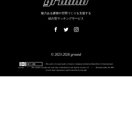
魅力ある建物や空間づくりを支援する
紹介型マッチングサービス
© 2023-2026 ground
This work is licensed under a
Creative Commons Attribution-ShareAlike 4.0 International
License
.
/
This website includes the work that is distributed in the Apache License 2.0
/
Released under the MIT
license
https://opensource.org/licenses/mit-license.php