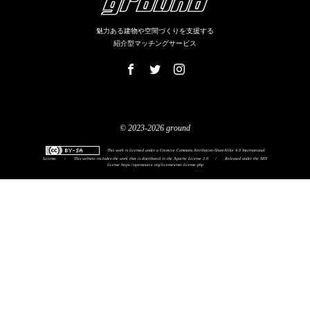
魅力ある建物や空間づくりを支援する
紹介型マッチングサービス
© 2023-2026 ground
This work is licensed under a
Creative Commons Attribution-ShareAlike 4.0 International
License
.
/
This website includes the work that is distributed in the Apache License 2.0
/
Released under the MIT
license
https://opensource.org/licenses/mit-license.php