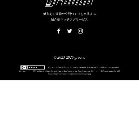
魅力ある建物や空間づくりを支援する
紹介型マッチングサービス
© 2023-2026 ground
This work is licensed under a
Creative Commons Attribution-ShareAlike 4.0 International
License
.
/
This website includes the work that is distributed in the Apache License 2.0
/
Released under the MIT
license
https://opensource.org/licenses/mit-license.php