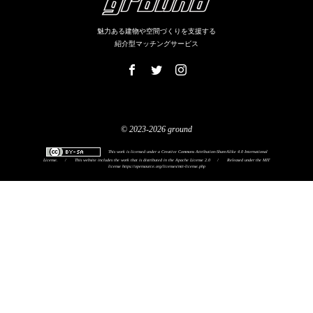
魅力ある建物や空間づくりを支援する
紹介型マッチングサービス
© 2023-2026 ground
This work is licensed under a
Creative Commons Attribution-ShareAlike 4.0 International
License
.
/
This website includes the work that is distributed in the Apache License 2.0
/
Released under the MIT
license
https://opensource.org/licenses/mit-license.php