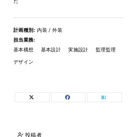
た
計画種別ㅤ:ㅤ
内装 / 外装
担当業務ㅤ:ㅤ
基本構想
基本設計
実施設計
監理監理
デザイン
投稿者